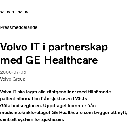
Våra varumärken
Kontakta oss
Hållbara transporter
Pressmeddelande
Om oss
Karriär
Volvo IT i partnerskap
Investerare
Nyheter och Media
med GE Healthcare
2006-07-05
Volvo Group
Volvo IT ska lagra alla röntgenbilder med tillhörande
patientinformation från sjukhusen i Västra
Götalandsregionen. Uppdraget kommer från
medicinteknikföretaget GE Healthcare som bygger ett nytt,
centralt system för sjukhusen.