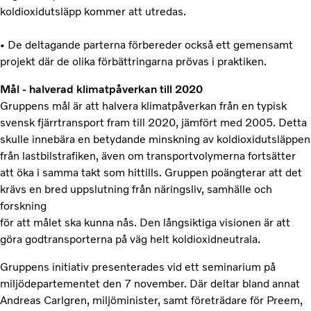
koldioxidutsläpp kommer att utredas.
• De deltagande parterna förbereder också ett gemensamt
projekt där de olika förbättringarna prövas i praktiken.
Mål - halverad klimatpåverkan till 2020
Gruppens mål är att halvera klimatpåverkan från en typisk
svensk fjärrtransport fram till 2020, jämfört med 2005. Detta
skulle innebära en betydande minskning av koldioxidutsläppen
från lastbilstrafiken, även om transportvolymerna fortsätter
att öka i samma takt som hittills. Gruppen poängterar att det
krävs en bred uppslutning från näringsliv, samhälle och
forskning
för att målet ska kunna nås. Den långsiktiga visionen är att
göra godtransporterna på väg helt koldioxidneutrala.
Gruppens initiativ presenterades vid ett seminarium på
miljödepartementet den 7 november. Där deltar bland annat
Andreas Carlgren, miljöminister, samt företrädare för Preem,