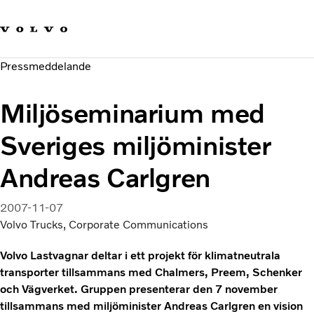
Våra varumärken
Kontakta oss
Hållbara transporter
Pressmeddelande
Om oss
Karriär
Miljöseminarium med
Investerare
Nyheter och Media
Sveriges miljöminister
Andreas Carlgren
2007-11-07
Volvo Trucks, Corporate Communications
Volvo Lastvagnar deltar i ett projekt för klimatneutrala
transporter tillsammans med Chalmers, Preem, Schenker
och Vägverket. Gruppen presenterar den 7 november
tillsammans med miljöminister Andreas Carlgren en vision