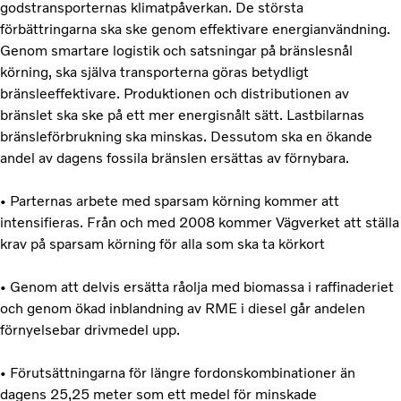
godstransporternas klimatpåverkan. De största
förbättringarna ska ske genom effektivare energianvändning.
Genom smartare logistik och satsningar på bränslesnål
körning, ska själva transporterna göras betydligt
bränsleeffektivare. Produktionen och distributionen av
bränslet ska ske på ett mer energisnålt sätt. Lastbilarnas
bränsleförbrukning ska minskas. Dessutom ska en ökande
andel av dagens fossila bränslen ersättas av förnybara.
• Parternas arbete med sparsam körning kommer att
intensifieras. Från och med 2008 kommer Vägverket att ställa
krav på sparsam körning för alla som ska ta körkort
• Genom att delvis ersätta råolja med biomassa i raffinaderiet
och genom ökad inblandning av RME i diesel går andelen
förnyelsebar drivmedel upp.
• Förutsättningarna för längre fordonskombinationer än
dagens 25,25 meter som ett medel för minskade