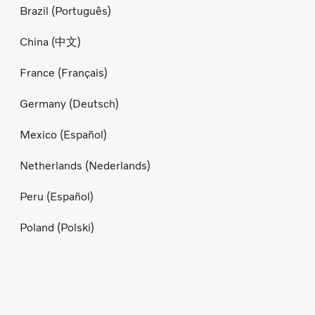
Brazil (Português)
China (中文)
France (Français)
Germany (Deutsch)
Mexico (Español)
Netherlands (Nederlands)
Peru (Español)
Poland (Polski)