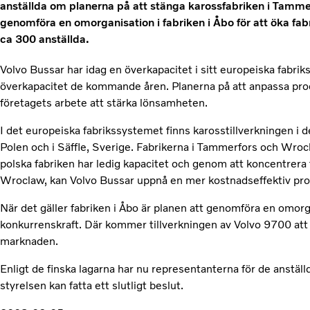
anställda om planerna på att stänga karossfabriken i Tammer
genomföra en omorganisation i fabriken i Åbo för att öka fab
ca 300 anställda.
Volvo Bussar har idag en överkapacitet i sitt europeiska fabrik
överkapacitet de kommande åren. Planerna på att anpassa prod
företagets arbete att stärka lönsamheten.
I det europeiska fabrikssystemet finns karosstillverkningen i de
Polen och i Säffle, Sverige. Fabrikerna i Tammerfors och Wroc
polska fabriken har ledig kapacitet och genom att koncentrera t
Wroclaw, kan Volvo Bussar uppnå en mer kostnadseffektiv pro
När det gäller fabriken i Åbo är planen att genomföra en omorga
konkurrenskraft. Där kommer tillverkningen av Volvo 9700 at
marknaden.
Enligt de finska lagarna har nu representanterna för de anställ
styrelsen kan fatta ett slutligt beslut.