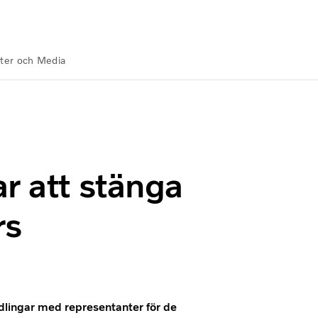
ter och Media
en i Tammerfors
r att stänga
rs
ndlingar med representanter för de