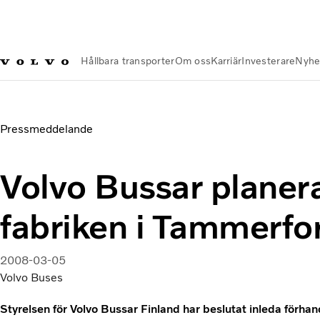
Hållbara transporter
Om oss
Karriär
Investerare
Nyhe
Nyheter och Media
Volvo Bussar planerar att stänga fabrik
Pressmeddelande
Volvo Bussar planera
fabriken i Tammerfo
2008-03-05
Volvo Buses
Styrelsen för Volvo Bussar Finland har beslutat inleda förha