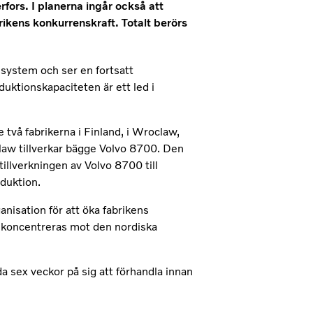
fors. I planerna ingår också att
rikens konkurrenskraft. Totalt berörs
ssystem och ser en fortsatt
uktionskapaciteten är ett led i
 två fabrikerna i Finland, i Wroclaw,
law tillverkar bägge Volvo 8700. Den
illverkningen av Volvo 8700 till
duktion.
nisation för att öka fabrikens
t koncentreras mot den nordiska
da sex veckor på sig att förhandla innan