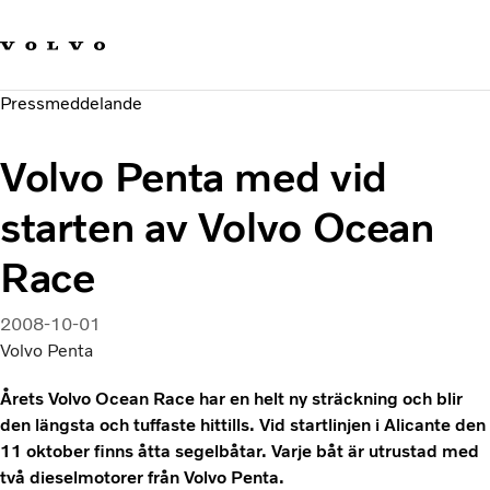
Våra varumärken
Kontakta oss
Hållbara transporter
Pressmeddelande
Om oss
Karriär
Volvo Penta med vid
Investerare
Nyheter och Media
starten av Volvo Ocean
Race
2008-10-01
Volvo Penta
Årets Volvo Ocean Race har en helt ny sträckning och blir
den längsta och tuffaste hittills. Vid startlinjen i Alicante den
11 oktober finns åtta segelbåtar. Varje båt är utrustad med
två dieselmotorer från Volvo Penta.