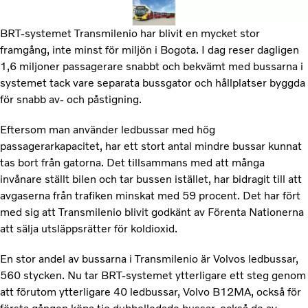
BRT-systemet Transmilenio har blivit en mycket stor
framgång, inte minst för miljön i Bogota. I dag reser dagligen
1,6 miljoner passagerare snabbt och bekvämt med bussarna i
systemet tack vare separata bussgator och hållplatser byggda
för snabb av- och påstigning.
Eftersom man använder ledbussar med hög
passagerarkapacitet, har ett stort antal mindre bussar kunnat
tas bort från gatorna. Det tillsammans med att många
invånare ställt bilen och tar bussen istället, har bidragit till att
avgaserna från trafiken minskat med 59 procent. Det har fört
med sig att Transmilenio blivit godkänt av Förenta Nationerna
att sälja utsläppsrätter för koldioxid.
En stor andel av bussarna i Transmilenio är Volvos ledbussar,
560 stycken. Nu tar BRT-systemet ytterligare ett steg genom
att förutom ytterligare 40 ledbussar, Volvo B12MA, också för