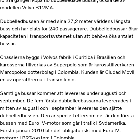
första gången köpa tio dubbelledade bussar, också de av
modellen Volvo B12MA.
Dubbelledbussen är med sina 27,2 meter världens längsta
buss och har plats för 240 passagerare. Dubbelledbussar ökar
kapaciteten i transportsystemet utan att behöva öka antalet
bussar.
Chassierna byggs i Volvos fabrik i Curitiba i Brasilien och
karosserna tillverkas av Superpolo som är karosstillverkaren
Marcopolos dotterbolag i Colombia. Kunden är Ciudad Movil,
en av operatörerna i Transmilenio.
Samtliga bussar kommer att levereras under augusti och
september. De fem första dubbelledbussarna levererades i
mitten av augusti och i september levereras den sjätte
dubbelledbussen. Den är speciell eftersom det är den första
bussen med Euro IV-motor som går i trafik i Sydamerika.
Först i januari 2010 blir det obligatoriskt med Euro IV-
motorer i BRT-system i Colombia.