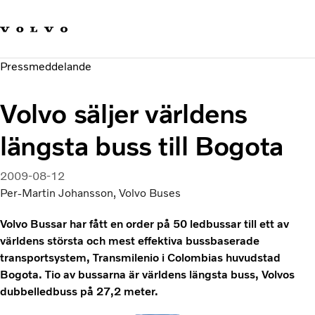
Våra varumärken
Kontakta oss
Hållbara transporter
Pressmeddelande
Om oss
Karriär
Volvo säljer världens
Investerare
Nyheter och Media
längsta buss till Bogota
2009-08-12
Per-Martin Johansson, Volvo Buses
Volvo Bussar har fått en order på 50 ledbussar till ett av
världens största och mest effektiva bussbaserade
transportsystem, Transmilenio i Colombias huvudstad
Bogota. Tio av bussarna är världens längsta buss, Volvos
dubbelledbuss på 27,2 meter.