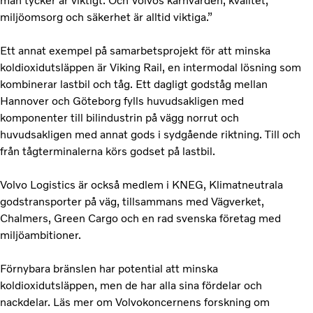
man tycker är viktigt. Och Volvos kärnvärden, kvalitet,
miljöomsorg och säkerhet är alltid viktiga.”
Ett annat exempel på samarbetsprojekt för att minska
koldioxidutsläppen är Viking Rail, en intermodal lösning som
kombinerar lastbil och tåg. Ett dagligt godståg mellan
Hannover och Göteborg fylls huvudsakligen med
komponenter till bilindustrin på vägg norrut och
huvudsakligen med annat gods i sydgående riktning. Till och
från tågterminalerna körs godset på lastbil.
Volvo Logistics är också medlem i KNEG, Klimatneutrala
godstransporter på väg, tillsammans med Vägverket,
Chalmers, Green Cargo och en rad svenska företag med
miljöambitioner.
Förnybara bränslen har potential att minska
koldioxidutsläppen, men de har alla sina fördelar och
nackdelar. Läs mer om Volvokoncernens forskning om