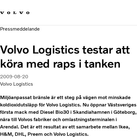
Våra varumärken
Kontakta oss
Hållbara transporter
Pressmeddelande
Om oss
Karriär
Volvo Logistics testar att
Investerare
Nyheter och Media
köra med raps i tanken
2009-08-20
Volvo Logistics
Miljöanpassat bränsle är ett steg på vägen mot minskade
koldioxidutsläpp för Volvo Logistics. Nu öppnar Västsveriges
första mack med Diesel Bio30 i Skandiahamnen i Göteborg,
nära till Volvos fabriker och omlastningsterminalen i
Arendal. Det är ett resultat av ett samarbete mellan Ikea,
H&M, DHL, Preem och Volvo Logistics.