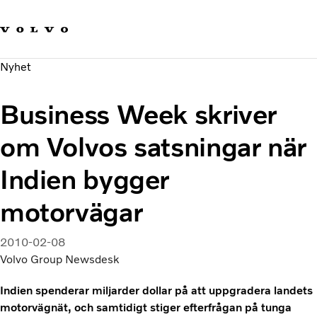
Våra varumärken
Kontakta oss
Hållbara transporter
Nyhet
Om oss
Karriär
Business Week skriver
Investerare
Nyheter och Media
om Volvos satsningar när
Indien bygger
motorvägar
2010-02-08
Volvo Group Newsdesk
Indien spenderar miljarder dollar på att uppgradera landets
motorvägnät, och samtidigt stiger efterfrågan på tunga