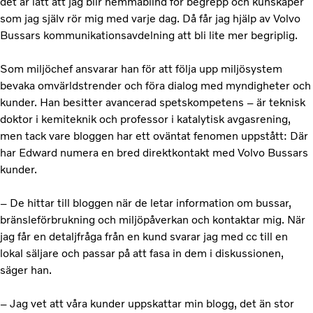
det är lätt att jag blir hemmablind för begrepp och kunskaper
som jag själv rör mig med varje dag. Då får jag hjälp av Volvo
Bussars kommunikationsavdelning att bli lite mer begriplig.
Som miljöchef ansvarar han för att följa upp miljösystem
bevaka omvärldstrender och föra dialog med myndigheter och
kunder. Han besitter avancerad spetskompetens – är teknisk
doktor i kemiteknik och professor i katalytisk avgasrening,
men tack vare bloggen har ett oväntat fenomen uppstått: Där
har Edward numera en bred direktkontakt med Volvo Bussars
kunder.
– De hittar till bloggen när de letar information om bussar,
bränsleförbrukning och miljöpåverkan och kontaktar mig. När
jag får en detaljfråga från en kund svarar jag med cc till en
lokal säljare och passar på att fasa in dem i diskussionen,
säger han.
– Jag vet att våra kunder uppskattar min blogg, det än stor