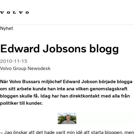
Våra varumärken
Kontakta oss
Hållbara transporter
Nyhet
Om oss
Karriär
Edward Jobsons blogg
Investerare
Nyheter och Media
2010-11-15
Volvo Group Newsdesk
När Volvo Bussars miljöchef Edward Jobson började blogga
om sitt arbete kunde han inte ana vilken genomslagskraft
bloggen skulle få. Idag har han direktkontakt med alla från
politiker till kunder.
– Jag önskar att det hade varit min idé att starta bloggen, men