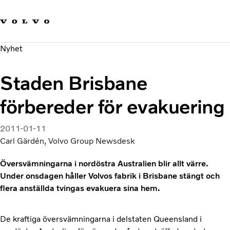
Våra varumärken
Kontakta oss
Hållbara transporter
Nyhet
Om oss
Karriär
Staden Brisbane
Investerare
Nyheter och Media
förbereder för evakuering
2011-01-11
Carl Gärdén, Volvo Group Newsdesk
Översvämningarna i nordöstra Australien blir allt värre.
Under onsdagen håller Volvos fabrik i Brisbane stängt och
flera anställda tvingas evakuera sina hem.
De kraftiga översvämningarna i delstaten Queensland i