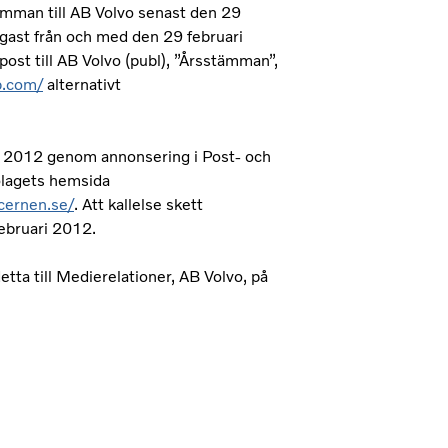
tämman till AB Volvo senast den 29
gast från och med den 29 februari
ost till AB Volvo (publ), ”Årsstämman”,
p.com/
alternativt
ri 2012 genom annonsering i Post- och
bolagets hemsida
cernen.se/
. Att kallelse skett
ebruari 2012.
a till Medierelationer, AB Volvo, på