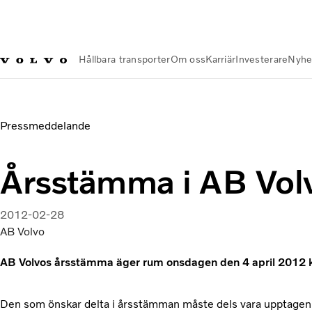
Hållbara transporter
Om oss
Karriär
Investerare
Nyhe
Nyheter och Media
Årsstämma i AB Volvo
Pressmeddelande
Årsstämma i AB Vol
2012-02-28
AB Volvo
AB Volvos årsstämma äger rum onsdagen den 4 april 2012 kl
Den som önskar delta i årsstämman måste dels vara upptagen 