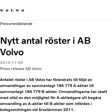
Våra varumärken
Kontakta oss
Hållbara transporter
Pressmeddelande
Om oss
Karriär
Nytt antal röster i AB
Investerare
Nyheter och Media
Volvo
2013-11-29
Press release AB Volvo
Antalet röster i AB Volvo har förändrats till följd av
omvandlingar av sammanlagt 184 779 A-aktier till
sammanlagt 184 779 B-aktier. Omvandlingarna har skett
med stöd av den möjlighet för A-aktieägare att begära
omvandling av A-aktier till B-aktier som infördes i
bolagsordningen vid årsstämman 2011.