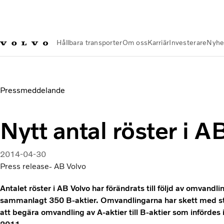
Hållbara transporter
Om oss
Karriär
Investerare
Nyhe
Nyheter och Media
Nytt antal röster i AB Volvo
Pressmeddelande
Nytt antal röster i A
2014-04-30
Press release- AB Volvo
Antalet röster i AB Volvo har förändrats till följd av omvandl
sammanlagt 350 B-aktier. Omvandlingarna har skett med stö
att begära omvandling av A-aktier till B-aktier som införde