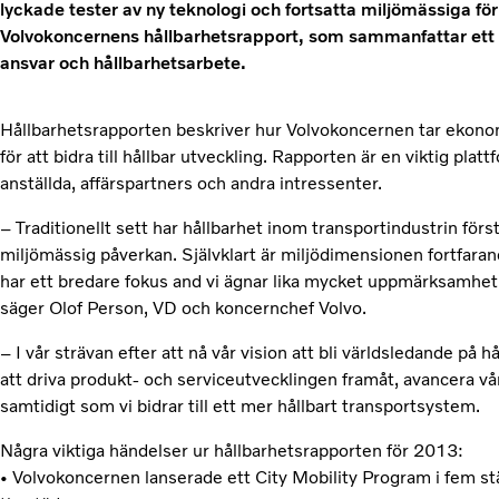
lyckade tester av ny teknologi och fortsatta miljömässiga för
Volvokoncernens hållbarhetsrapport, som sammanfattar ett p
ansvar och hållbarhetsarbete.
Hållbarhetsrapporten beskriver hur Volvokoncernen tar ekonom
för att bidra till hållbar utveckling. Rapporten är en viktig plat
anställda, affärspartners och andra intressenter.
– Traditionellt sett har hållbarhet inom transportindustrin förs
miljömässig påverkan. Självklart är miljödimensionen fortfar
har ett bredare fokus and vi ägnar lika mycket uppmärksamhet 
säger Olof Person, VD och koncernchef Volvo.
– I vår strävan efter att nå vår vision att bli världsledande på 
att driva produkt- och serviceutvecklingen framåt, avancera v
samtidigt som vi bidrar till ett mer hållbart transportsystem.
Några viktiga händelser ur hållbarhetsrapporten för 2013:
• Volvokoncernen lanserade ett City Mobility Program i fem stä