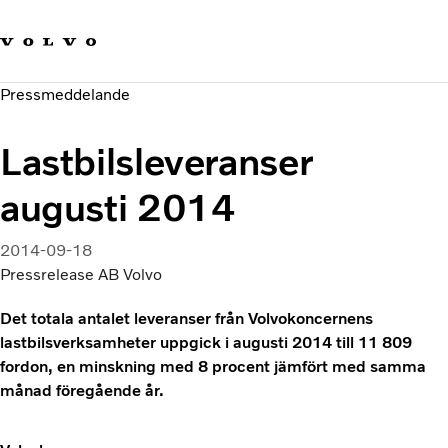
Våra varumärken
Kontakta oss
Hållbara transporter
Pressmeddelande
Om oss
Karriär
Lastbilsleveranser
Investerare
Nyheter och Media
augusti 2014
2014-09-18
Pressrelease AB Volvo
Det totala antalet leveranser från Volvokoncernens
lastbilsverksamheter uppgick i augusti 2014 till 11 809
fordon, en minskning med 8 procent jämfört med samma
månad föregående år.