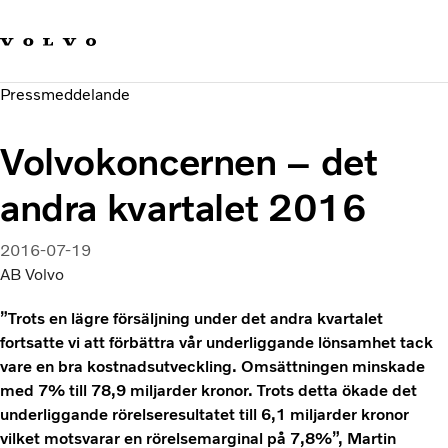
Våra varumärken
Kontakta oss
Hållbara transporter
Pressmeddelande
Om oss
Karriär
Volvokoncernen – det
Investerare
Nyheter och Media
andra kvartalet 2016
2016-07-19
AB Volvo
”Trots en lägre försäljning under det andra kvartalet
fortsatte vi att förbättra vår underliggande lönsamhet tack
vare en bra kostnadsutveckling. Omsättningen minskade
med 7% till 78,9 miljarder kronor. Trots detta ökade det
underliggande rörelseresultatet till 6,1 miljarder kronor
vilket motsvarar en rörelsemarginal på 7,8%”, Martin