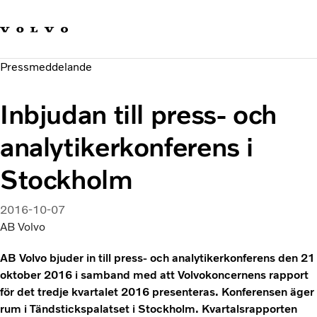
Våra varumärken
Kontakta oss
Hållbara transporter
Pressmeddelande
Om oss
Karriär
Inbjudan till press- och
Investerare
Nyheter och Media
analytikerkonferens i
Stockholm
2016-10-07
AB Volvo
AB Volvo bjuder in till press- och analytikerkonferens den 21
oktober 2016 i samband med att Volvokoncernens rapport
för det tredje kvartalet 2016 presenteras. Konferensen äger
rum i Tändstickspalatset i Stockholm. Kvartalsrapporten