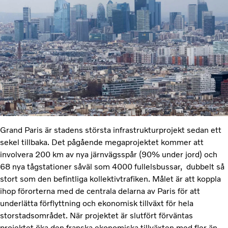
Grand Paris är stadens största infrastrukturprojekt sedan ett
sekel tillbaka. Det pågående megaprojektet kommer att
involvera 200 km av nya järnvägsspår (90% under jord) och
68 nya tågstationer såväl som 4000 fullelsbussar, dubbelt så
stort som den befintliga kollektivtrafiken. Målet är att koppla
ihop förorterna med de centrala delarna av Paris för att
underlätta förflyttning och ekonomisk tillväxt för hela
storstadsområdet. När projektet är slutfört förväntas
projektet öka den franska ekonomiska tillväxten med fler än