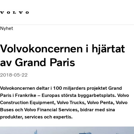
Våra varumärken
Kontakta oss
Hållbara transporter
Nyhet
Om oss
Karriär
Volvokoncernen i hjärtat
Investerare
Nyheter och Media
av Grand Paris
2018-05-22
Volvokoncernen deltar i 100 miljarders projektet Grand
Paris i Frankrike – Europas största byggarbetsplats. Volvo
Construction Equipment, Volvo Trucks, Volvo Penta, Volvo
Buses och Volvo Financial Services, bidrar med sina
produkter, services och expertis.