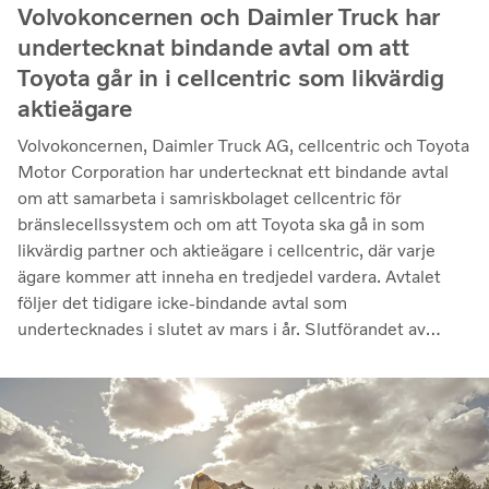
Volvokoncernen och Daimler Truck har
undertecknat bindande avtal om att
Toyota går in i cellcentric som likvärdig
aktieägare
Volvokoncernen, Daimler Truck AG, cellcentric och Toyota
Motor Corporation har undertecknat ett bindande avtal
om att samarbeta i samriskbolaget cellcentric för
bränslecellssystem och om att Toyota ska gå in som
likvärdig partner och aktieägare i cellcentric, där varje
ägare kommer att inneha en tredjedel vardera. Avtalet
följer det tidigare icke-bindande avtal som
undertecknades i slutet av mars i år. Slutförandet av
transaktionen är villkorat av att regulatoriska
godkännanden erhålls. Genom samarbetet avser parterna
att stärka cellcentrics position som en ledande utvecklare
och producent av bränslecellssystem för tunga
kommersiella tillämpningar.