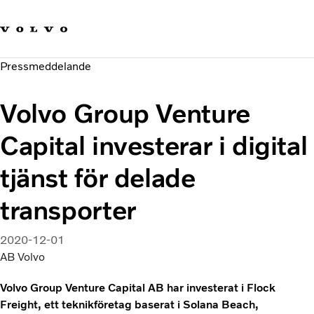
Våra varumärken
Kontakta oss
Hållbara transporter
Pressmeddelande
Om oss
Karriär
Volvo Group Venture
Investerare
Nyheter och Media
Capital investerar i digital
tjänst för delade
transporter
2020-12-01
AB Volvo
Volvo Group Venture Capital AB har investerat i Flock
Freight, ett teknikföretag baserat i Solana Beach,