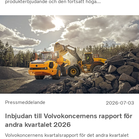
produkterbjudande och den fortsatt höga
utnyttjandegraden av våra kunders flottor på de flesta
marknader. Lönsamheten nådde sin högsta nivå under de
senaste kvartalen. Det justerade rörelseresultatet steg
till 14,8 miljarder kronor (13,5), med en justerad
rörelsemarginal på 11,7%, upp från 11,0% under andra
kvartalet 2025, en utveckling som visar vår förmåga att
generera bra resultat genom konjunkturcykeln”, säger
Martin Lundstedt, vd och koncernchef.
Pressmeddelande
2026-07-03
Inbjudan till Volvokoncernens rapport för
andra kvartalet 2026
Volvokoncernens kvartalsrapport för det andra kvartalet